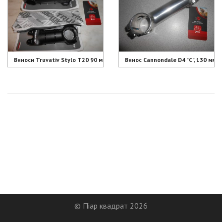
Виноси Truvativ Stylo T20 90 мм і 110 мм - 1100 грн
Винос Cannondale D4 "C", 130 мм, 2
© Піар квадрат 2026