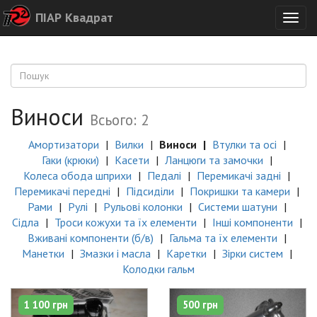
ПІАР Квадрат
Togg
navig
Виноси
Всього: 2
Амортизатори
Вилки
Виноси
Втулки та осі
Гаки (крюки)
Касети
Ланцюги та замочки
Колеса обода шприхи
Педалі
Перемикачі задні
Перемикачі передні
Підсиділи
Покришки та камери
Рами
Рулі
Рульові колонки
Системи шатуни
Сідла
Троси кожухи та їх елементи
Інші компоненти
Вживані компоненти (б/в)
Гальма та їх елементи
Манетки
Змазки і масла
Каретки
Зірки систем
Колодки гальм
1 100 грн
500 грн