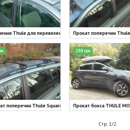
лення Thule для перевезення 4 пар лиж - 50 грн
Прокат поперечин Thule 
рн
250 грн
ат поперечин Thule SquareBar різних розмірів - 90 грн д
Прокат бокса THULE MOTIO
Стр. 1/2