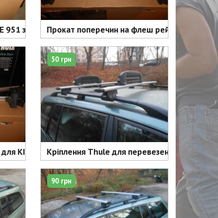
0 грн
951 за водостік під квадратну дугу - 120 грн
Прокат поперечин на флеш рейлінги Lexus -
50 грн
20 грн
ля KIA Cerato від 2004 року - 120 грн
Кріплення Thule для перевезення 3 пар лиж 
90 грн