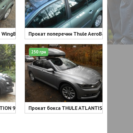
WingBar різних розмірів - 90 грн доба
Прокат поперечин Thule AeroBar різних розмі
250 грн
оба
N 900 (630 літрів) silver срібний глянц - 250 грн
Прокат бокса THULE ATLANTIS 780 silver (480