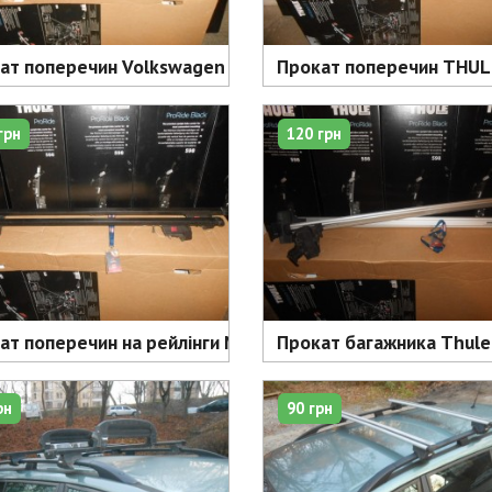
ат поперечин Volkswagen Passat B8 4 дверний седан - 12
Прокат поперечин THULE 
грн
120 грн
ат поперечин на рейлінги Mont Blanc READY FIT RF20 - 1
Прокат багажника Thule д
рн
90 грн