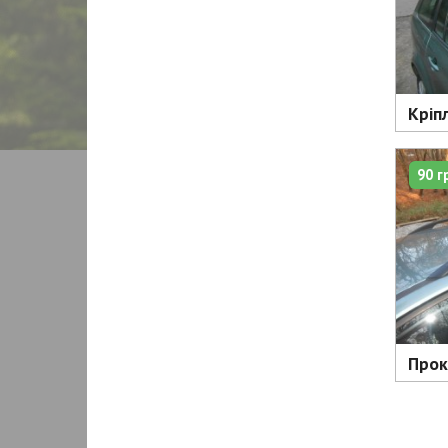
Кріп
90 г
Прок