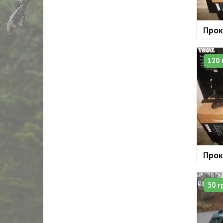
Прок
120 
Прок
50 г