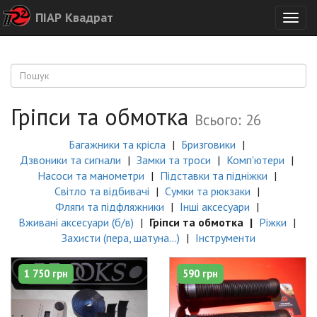
ПІАР Квадрат
Togg
navig
Гріпси та обмотка
Всього: 26
Багажники та крісла
Бризговики
Дзвоники та сигнали
Замки та троси
Комп'ютери
Насоси та манометри
Підставки та підніжки
Світло та відбивачі
Сумки та рюкзаки
Фляги та підфляжники
Інші аксесуари
Вживані аксесуари (б/в)
Гріпси та обмотка
Ріжки
Захисти (пера, шатуна...)
Інструменти
1 750 грн
590 грн