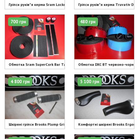
Гріпси руків"я керма Sram Lockring Foam чорні замки і руків"я - 1120 грн
Гріпси руків"я керма Truvativ Des
700 грн
480 грн
Обмотка Sram SuperCork Bar Tape чорна - 700 грн
Обмотка DXC BT червоно-чорна, с
4 800 грн
5 100 грн
Шкіряні гріпси Brooks Plump Grips Black - 4800 грн
Комфортні шкіряні Brooks Ergon GP