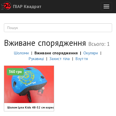
ПІАР Квадрат
Togg
navig
Вживане спорядження
Всього: 1
Шоломи
Вживане спорядження
Окуляри
Рукавиці
Захист тіла
Взуття
360 грн
Шолом Lynx Kids 48-52 см користований для 1-4 роки - 360 грн