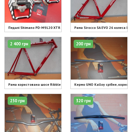
Педалі Shimano PD-M9120 XTR SPD рамка - 3500 грн
Рама Sirocco SA EVO 26 колеса L - 
2 400 грн
200 грн
Рама користована шосе Ribble 700 С - 2400 грн
Кермо UNO Kalloy срібне, користо
250 грн
320 грн