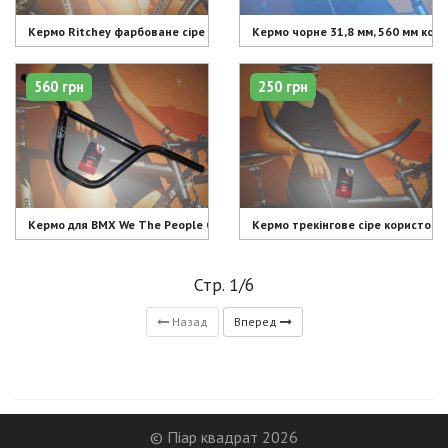
Кермо Ritchey фарбоване сіре 590 мм - 250 грн
Кермо чорне 31,8 мм, 560 мм кори
560 грн
250 грн
Кермо для ВМХ We The People CrMo - 560 грн
Кермо трекінгове сіре користован
Стр. 1/6
Назад
Вперед
© Піар квадрат 2026