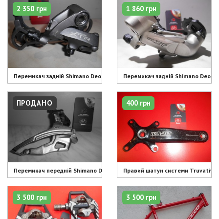
2 350 грн
1 860 грн
Перемикач задній Shimano Deore XTR RD-M952 - 2350 грн
Перемикач задній Shimano Deore 
ПРОДАНО
400 грн
Перемикач передній Shimano Deore LX FD-M571 - проданий
Правий шатун системи Truvativ Is
3 500 грн
3 500 грн