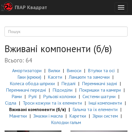
ПІАР Квадрат
Togg
navig
Вживані компоненти (б/в)
Всього: 64
Амортизатори
Вилки
Виноси
Втулки та осі
Гаки (крюки)
Касети
Ланцюги та замочки
Колеса обода шприхи
Педалі
Перемикачі задні
Перемикачі передні
Підсиділи
Покришки та камери
Рами
Рулі
Рульові колонки
Системи шатуни
Сідла
Троси кожухи та їх елементи
Інші компоненти
Вживані компоненти (б/в)
Гальма та їх елементи
Манетки
Змазки і масла
Каретки
Зірки систем
Колодки гальм