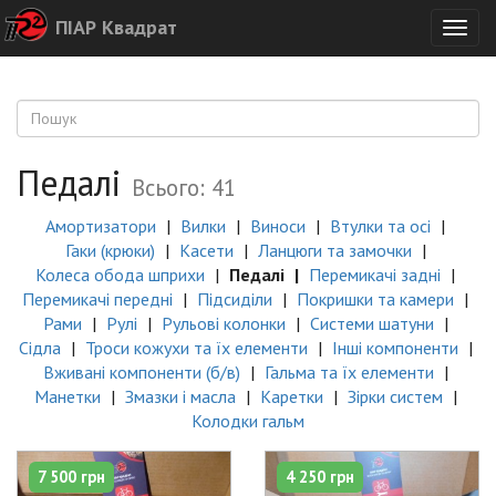
ПІАР Квадрат
Togg
navig
Педалі
Всього: 41
Амортизатори
Вилки
Виноси
Втулки та осі
Гаки (крюки)
Касети
Ланцюги та замочки
Колеса обода шприхи
Педалі
Перемикачі задні
Перемикачі передні
Підсиділи
Покришки та камери
Рами
Рулі
Рульові колонки
Системи шатуни
Сідла
Троси кожухи та їх елементи
Інші компоненти
Вживані компоненти (б/в)
Гальма та їх елементи
Манетки
Змазки і масла
Каретки
Зірки систем
Колодки гальм
7 500 грн
4 250 грн