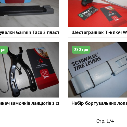
валки Garmin Tacx 2 пластикові, 100 мм - 100 грн
Шестигранник Т-ключ WER
грн
280 грн
икач замочків ланцюгів з скобою - 160 грн
Набір бортувальних лопа
Стр. 1/4