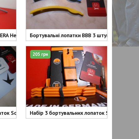
A Hex Plus 5 мм x 150 мм - 560 грн
Бортувальні лопатки BBB 3 штуки - 190 грн
205 грн
ток Schwalbe 3 штуки - 280 грн
Набір 3 бортувальних лопаток SKS Tyre Leve