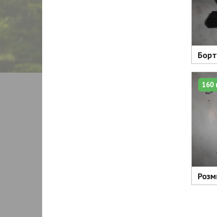
Борту
160 
Розм