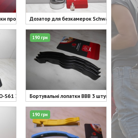
ки прокачування гальм дуалів - 100 грн
Дозатор для безкамерок Schwalbe Doc Blue 
190 грн
O-S61 37 предметів - 3500 грн
Бортувальні лопатки BBB 3 штуки, чорні, кач
190 грн