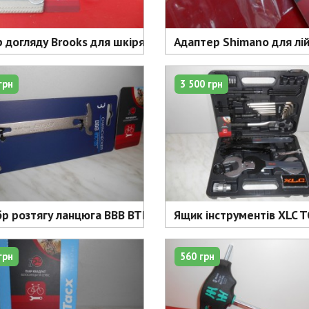
 догляду Brooks для шкіряних сідел - 935 грн
Адаптер Shimano для лій
грн
3 500 грн
бр розтягу ланцюга BBB BTL-125 - 320 грн
Ящик інструментів XLC T
грн
560 грн