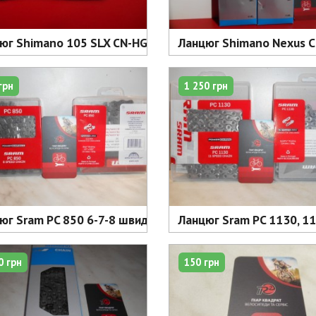
юг Shimano 105 SLX CN-HG601 Chain 11 замок - 1750 грн
Ланцюг Shimano Nexus CN
грн
1 250 грн
юг Sram PC 850 6-7-8 швидкостей - 720 грн
Ланцюг Sram PC 1130, 11 
0 грн
150 грн