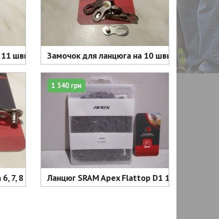
00 грн
11 швидкостей - 150 грн.
Замочок для ланцюга на 10 швидкостей - 10
1 540 грн
6, 7, 8 швидкостей - 100 грн
Ланцюг SRAM Apex Flattop D1 12 шв 114 лан