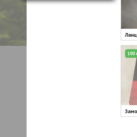
Ланц
100 
Замо