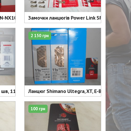
-NX10 1 шв 114 ланок - 410 грн
Замочки ланцюгів Power Link SRAM 6,7,8,9,10
2 150 грн
шв, 114 л + замок - 1250 грн
Ланцюг Shimano Ultegra, XT, E-Bike CN-HG701
100 грн