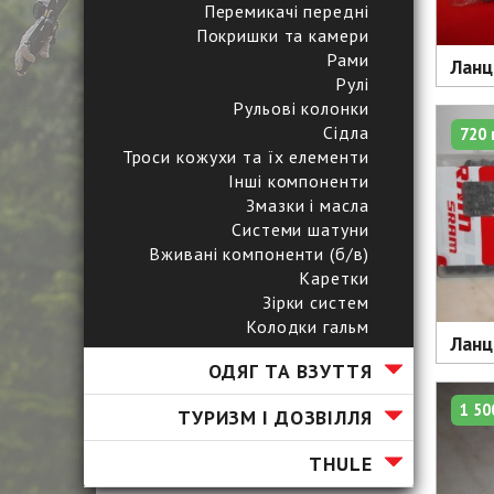
Перемикачі передні
Покришки та камери
Рами
Ланц
Рулі
Рульові колонки
Сідла
720 
Троси кожухи та їх елементи
Інші компоненти
Змазки і масла
Системи шатуни
Вживані компоненти (б/в)
Каретки
Зірки систем
Колодки гальм
Ланц
ОДЯГ ТА ВЗУТТЯ
1 50
ТУРИЗМ І ДОЗВІЛЛЯ
ТHULE