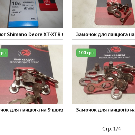
юг Shimano Deore XT-XTR CN-HG95 10 шв, 116 ланок - 15
Замочок для ланцюга на 
грн
100 грн
чок для ланцюга на 9 швидкостей - 100 грн.
Замочок для ланцюгів на 
Стр. 1/4