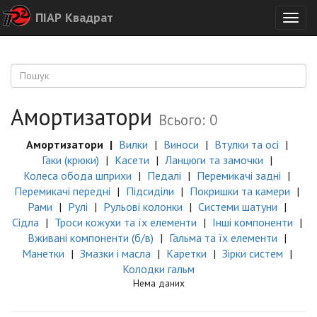
ПІАР Квадрат
Togg
navig
Амортизатори
Всього: 0
Амортизатори
Вилки
Виноси
Втулки та осі
Гаки (крюки)
Касети
Ланцюги та замочки
Колеса обода шприхи
Педалі
Перемикачі задні
Перемикачі передні
Підсиділи
Покришки та камери
Рами
Рулі
Рульові колонки
Системи шатуни
Сідла
Троси кожухи та їх елементи
Інші компоненти
Вживані компоненти (б/в)
Гальма та їх елементи
Манетки
Змазки і масла
Каретки
Зірки систем
Колодки гальм
Нема даних