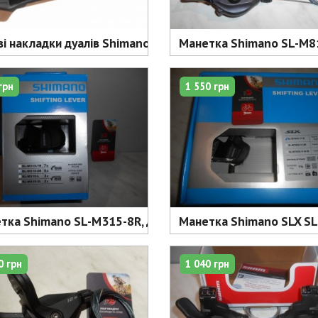
ві накладки дуалів Shimano Y0F398010 Dual Covers - 350 
Манетка Shimano SL-M81
грн
1 550 грн
тка Shimano SL-M315-8R, для 8 шв - 790 грн
Манетка Shimano SLX SL
0 грн
1 040 грн