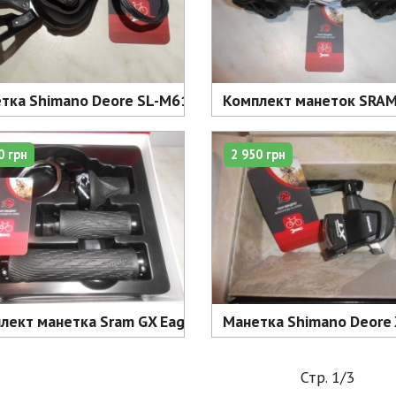
тка Shimano Deore SL-M6100-R права 12 шв. (без дисплея
Комплект манеток SRAM X
0 грн
2 950 грн
ект манетка Sram GX Eagle Grip Shift 12 + гріпси - 1950
Манетка Shimano Deore 
Стр. 1/3