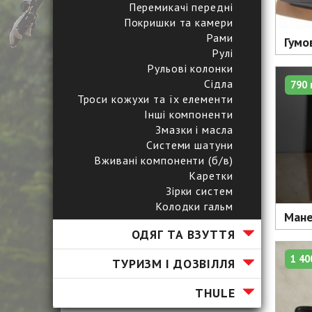
Перемикачі передні
Покришки та камери
Рами
Гумо
Рулі
Рульові колонки
Сідла
790 
Троси кожухи та їх елементи
Інші компоненти
Змазки і масла
Системи шатуни
Вживані компоненти (б/в)
Каретки
Зірки систем
Колодки гальм
Мане
ОДЯГ ТА ВЗУТТЯ
1 40
ТУРИЗМ І ДОЗВІЛЛЯ
ТHULE