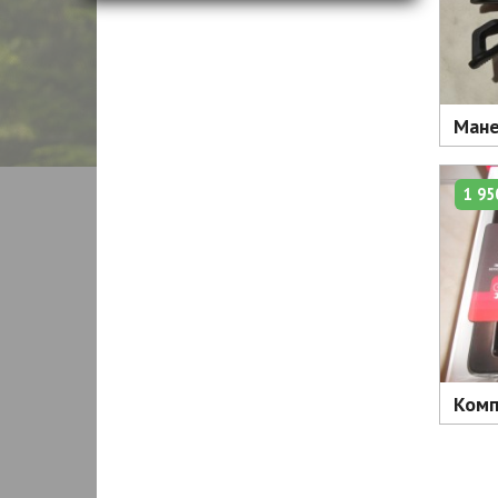
Мане
1 95
Компл