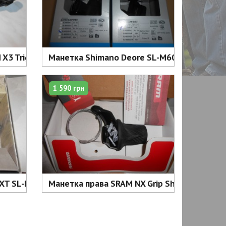
) - 1400 грн.
3 Trigger ліва + права 3x7 - 1040 грн
Манетка Shimano Deore SL-M6000-R 10 шв -
1 590 грн
 грн
XT SL-M8000-R 11 права - 2950 грн
Манетка права SRAM NX Grip Shift для 11 - 