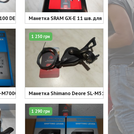
грн
00 DEORE XT 12 шв - 2600 грн
Манетка SRAM GX-E 11 шв. для E-Bike 1 click 
1 250 грн
-M7000 11 шв права - 1550 грн
Манетка Shimano Deore SL-M5100-R права на 
1 290 грн