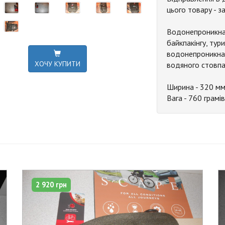
цього товару - з
Водонепроникна І
байкпакінгу, тур
водонепроникна 
ХОЧУ КУПИТИ
водяного стовпа
Ширина - 320 мм.
Вага - 760 грамів.
2 920 грн