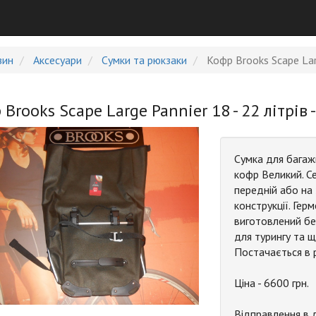
зин
Аксесуари
Сумки та рюкзаки
Кофр Brooks Scape Larg
Brooks Scape Large Pannier 18 - 22 літрів 
Сумка для багажн
кофр Великий. Се
передній або на
конструкції. Ге
виготовлений без
для турингу та 
Постачається в р
Ціна - 6600 грн.
Відправлення в 