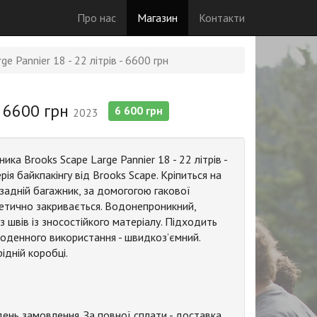
Про нас
Магазин
Контакти
e Pannier 18 - 22 літрів - 6600 грн
- 6600 грн
6 600 грн
2023
ика Brooks Scape Large Pannier 18 - 22 літрів -
рія байкпакінгу від Brooks Scape. Кріпиться на
 задній багажник, за домогогою гакової
рметично закривається. Водонепроникний,
 швів із зносостійкого матеріалу. Підходить
щоденного використання - швидкоз’ємний.
ідній коробці.
день замовлення. За повної сплати - доставка